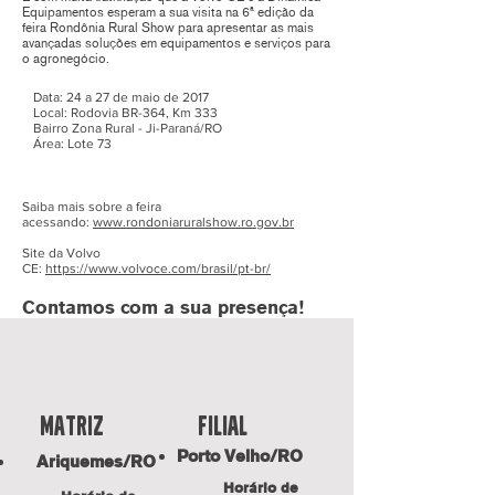
Equipamentos esperam a sua visita na 6ª edição da
feira Rondônia Rural Show para apresentar as mais
avançadas soluções em equipamentos e serviços para
o agronegócio.
Data: 24 a 27 de maio de 2017
Local: Rodovia BR-364, Km 333
Bairro Zona Rural - Ji-Paraná/RO
Área: Lote 73
Saiba mais sobre a feira
acessando:
www.rondoniaruralshow.ro.gov.br
Site da Volvo
CE:
https://www.volvoce.com/brasil/pt-br/
Contamos com a sua presença!
fILIAL
Matriz
Porto Velho/RO
Ariquemes/RO
Horário de