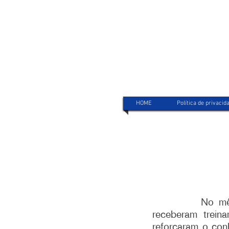
HOME
Política de privacid
No mê
receberam trein
reforçaram o conh